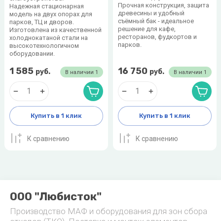
Прочная конструкция, защита
Надежная стационарная
древесины и удобный
модель на двух опорах для
съёмный бак - идеальное
парков, ТЦ и дворов.
решение для кафе,
Изготовлена из качественной
ресторанов, фудкортов и
холоднокатаной стали на
парков.
высокотехнологичном
оборудовании.
1 585
16 750
руб.
руб.
В наличии
1
В наличии
1
Купить в 1 клик
Купить в 1 клик
К сравнению
К сравнению
ООО "Любисток"
Производство МАФ и оборудования для зон сбора