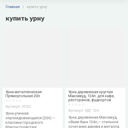
мусора
Главная
/
купить урну
Велопарковки
Хозблок,
Вольеры для
Контейнеры
купить урну
для
дровница,
собак уличные
для мусора
велосипедов
бытовка
от
(пластиковые 
(металлические)
для дачи
производителя
металлические
Контейнеры
металлические
Контейнеры
пластиковые
Контейнеры
для ламп и
батареек
Урна металлическая
Урна деревянная круглая
Прямоугольная 20л
Максивуд, 124л. для кафе,
ресторанов, фудкортов
Тележки для
Цветочницы
Артикул:
УП20
дворников и
Артикул:
УДГ-124
Урна уличная
Цветочницы
хозяйственных
Урна деревянная Максивуд,
опрокидывающаяся (20л) —
бетонные
нужд
объем бака 124л,— стильное
классика городского
сочетание дерева и металла.
благоустройства!