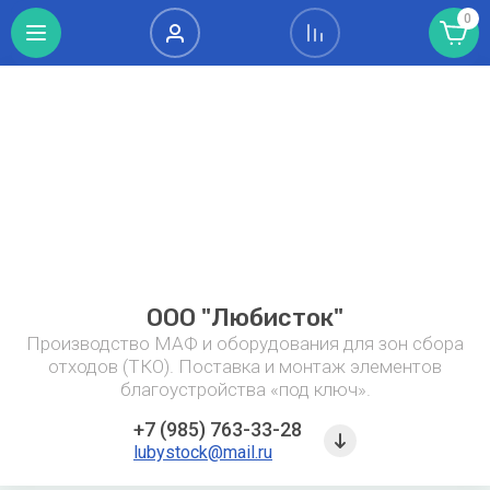
0
А - Я
Контейнерные
Скамейки
Урны уличные
Курительные
площадки
парковые от
металлические,
павильоны и
Россия
ТКО под ключ
производителя
деревянные,
зоны для
(изготовление
для
курения
и монтаж)
раздельного
сбора
Урны
металлические
ООО "Любисток"
Производство МАФ и оборудования для зон сбора
Урны
отходов (ТКО). Поставка и монтаж элементов
деревянные
благоустройства «под ключ».
уличные
+7 (985) 763-33-28
Урны для
lubystock@mail.ru
раздельного
сбора